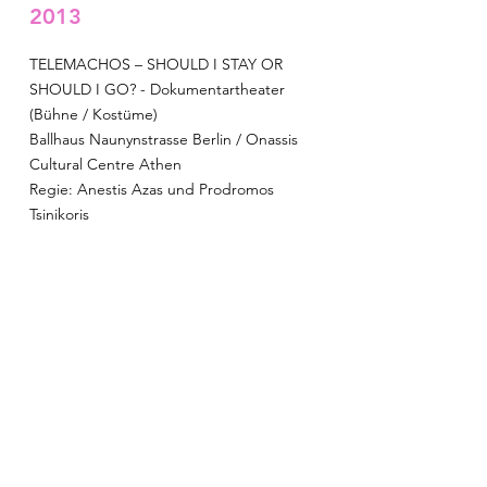
2013
TELEMACHOS – SHOULD I STAY OR
SHOULD I GO? - Dokumentartheater
(Bühne / Kostüme)
Ballhaus Naunynstrasse Berlin / Onassis
Cultural Centre Athen
Regie: Anestis Azas und Prodromos
Tsinikoris
2012
DEUTSCHLAND DER FILM -
Theaterperformance 100°Festival
HAU2 (Text/Regie)
2011